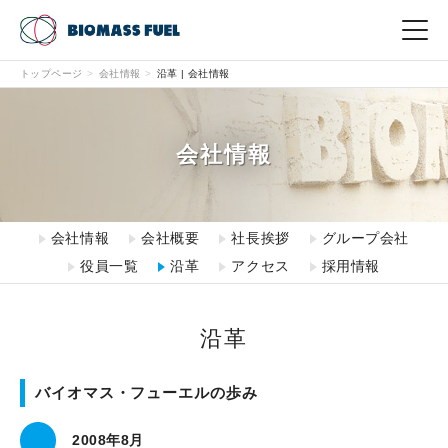
トップページ
会社情報
沿革 | 会社情報
English
中文（繁体）
中文（簡体）
한국어
日本語
事業内容
会社情報
事業開発
現場から
会社情報
会社概要
社長挨拶
グループ会社
役員一覧
沿革
アクセス
採用情報
CSR
沿革
会社情報
バイオマス・フューエルの歩み
お問い合わせ
2008年8月