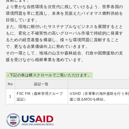
貢献します。
より豊かな自然環境を次世代に残していけるよう、世界各国の
環境問題を常に意識し、未来を見据えたバイオマス燃料供給を
目指しています。
また、現地に根付いたサステナブルなビジネスを展開するとと
もに、変化と不確実性の高いグローバル市場で持続的に発展す
るための経営基盤を構築し、様々な環境問題に貢献すること
で、更なる企業価値向上に努めていきます。
その一環として、地域の山主や森林組合、行政や国際援助の支
援を受けながら植林事業を進めています。
下記の表は横スクロールでご覧いただけます。
No
認証一覧
FSC FM（森林管理グループ
USAID（非軍事の海外援助を行う米国政
1
認証）
援に係るMOUを締結。