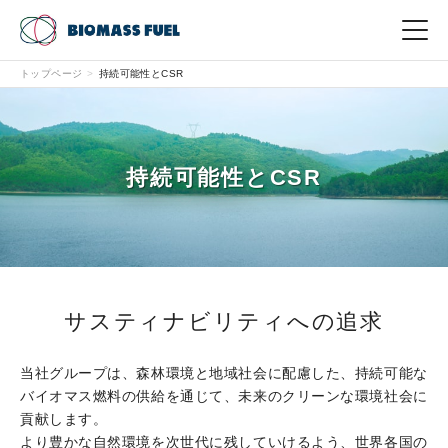
トップページ
持続可能性とCSR
English
中文（繁体）
中文（簡体）
한국어
日本語
事業内容
持続可能性とCSR
事業開発
現場から
CSR
サスティナビリティへの追求
会社情報
当社グループは、森林環境と地域社会に配慮した、持続可能な
バイオマス燃料の供給を通じて、未来のクリーンな環境社会に
お問い合わせ
貢献します。
より豊かな自然環境を次世代に残していけるよう、世界各国の