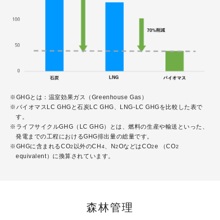
※GHGとは：温室効果ガス（Greenhouse Gas）
※バイオマスLC GHGと石炭LC GHG、LNG-LC GHGを比較した表で
す。
※ライフサイクルGHG（LC GHG）とは、燃料の生産や輸送といった、
発電までの工程におけるGHG排出量の総量です。
※GHGに含まれるCO
以外のCH
、N
OなどはCO
e （CO
2
4
2
2
2
equivalent）に換算されています。
森林管理