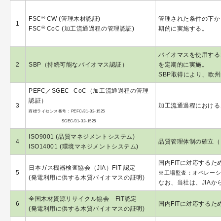
®
FSC
CW (管理木材認証)
管理された条件の下か
1
®
FSC
CoC (加工流通過程の管理認証)
期的に実施する。
バイオマスを使用する
2
SBP（持続可能なバイオマス認証）
を定期的に実施。
SBP取得により、欧
PEFC／SGEC -CoC（加工流通過程の管理
認証）
3
加工流通過程における
商標ライセンス番号：PEFC/31-32-1525
SGEC/31-32-1525
ISO9001 (品質マネジメントシステム)
4
品質管理体制の確立（I
ISO14001 (環境マネジメントシステム)
国内FITに対応する
日本ガス機器検査協会（JIA）FIT 認定
5
※工場監査：オペレー
(発電利用に供する木質バイオマスの証明)
なお、当社は、JIA
全国木材資源リサイクル協会 FIT認定
6
国内FITに対応する
(発電利用に供する木質バイオマスの証明)