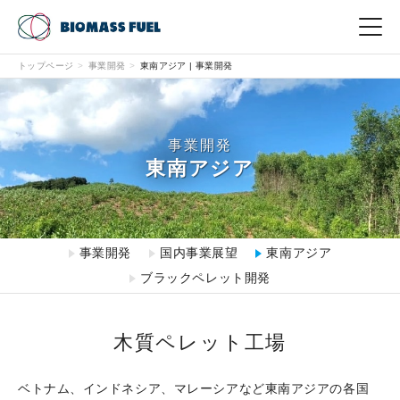
トップページ
事業開発
東南アジア | 事業開発
English
中文（繁体）
中文（簡体）
한국어
日本語
事業内容
事業開発
事業開発
東南アジア
現場から
事業開発
国内事業展望
東南アジア
CSR
ブラックペレット開発
会社情報
木質ペレット工場
お問い合わせ
ベトナム、インドネシア、マレーシアなど東南アジアの各国