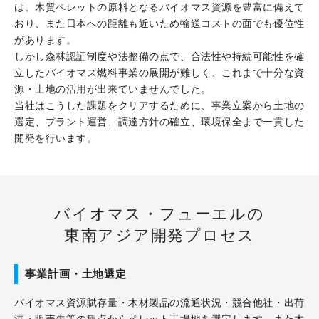
採用情報
は、木質ペレットの原料となるバイオマス資源を豊富に備えて
おり、また日本への距離も近いため輸送コストの面でも優位性
があります。
しかし森林認証制度や法整備の点で、合法性や持続可能性を確
立したバイオマス燃料事業の展開が難しく、これまで十分な資
源・土地の活用が出来ていませんでした。
当社はこうした課題をクリアするために、事業立案から土地の
選定、プラント運営、調達方針の確立、環境保全まで一貫した
開発を行います。
バイオマス・フューエルの
東南アジア開発プロセス
事業計画・土地選定
バイオマス資源賦存量・木材製品の流通状況・競合他社・出荷