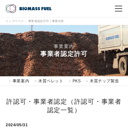
トップページ
事業者認定許可 | 事業内容
English
中文（繁体）
中文（簡体）
한국어
日本語
事業内容
事業案内
事業開発
事業者認定許可
現場から
事業案内
木質ペレット
PKS
木質チップ製造
CSR
会社情報
許認可・事業者認定（許認可・事業者
認定一覧）
お問い合わせ
2024/05/31