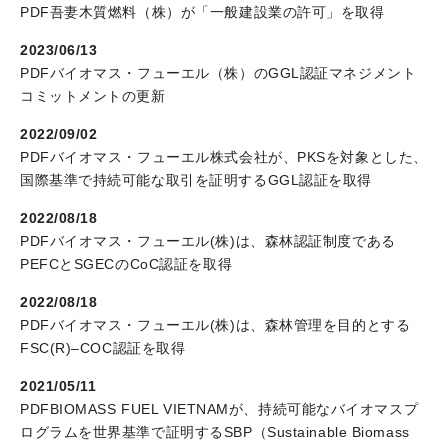
採用情報
PDF
吾妻木質燃料（株）が「一般建設業の許可」を取得
2023/06/13
PDF
バイオマス・フューエル（株）のGGL認証マネジメント
コミットメントの更新
2022/09/02
PDF
バイオマス・フューエル株式会社が、PKSを対象とした、
国際基準で持続可能な取引を証明するGGL認証を取得
2022/08/18
PDF
バイオマス・フューエル(株)は、森林認証制度である
PEFCとSGECのCoC認証を取得
2022/08/18
PDF
バイオマス・フューエル(株)は、森林管理を目的とする
FSC(R)–COC認証を取得
2021/05/11
PDF
BIOMASS FUEL VIETNAMが、持続可能なバイオマスプ
ログラムを世界基準で証明するSBP（Sustainable Biomass